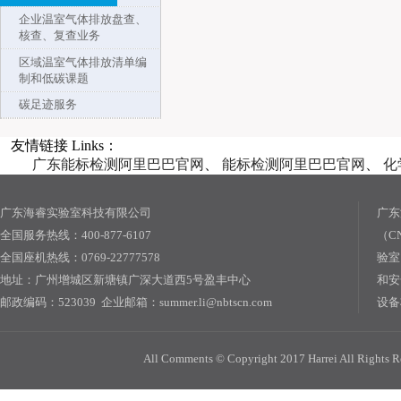
企业温室气体排放盘查、
核查、复查业务
区域温室气体排放清单编
制和低碳课题
碳足迹服务
友情链接 Links：
广东能标检测阿里巴巴官网
、
能标检测阿里巴巴官网
、
化
广东海睿实验室科技有限公司
广东
全国服务热线：400-877-6107
（C
全国座机热线：0769-22777578
验室
地址：广州增城区新塘镇广深大道西5号盈丰中心
和安
邮政编码：523039 企业邮箱：summer.li@nbtscn.com
设备
All Comments © Copyright 2017 Harrei 