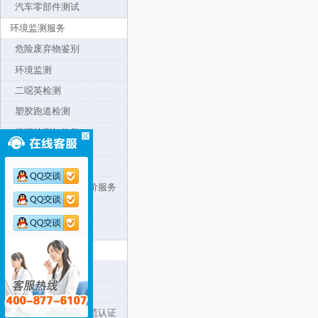
汽车零部件测试
环境监测服务
危险废弃物鉴别
环境监测
二噁英检测
塑胶跑道检测
泄漏检测与修复
（LDAR）服务
建材VOC检测
职业卫生检测与评价服务
公共场所卫生检测
土壤检测
认证&计量服务
有机产品认证
良好农业规范认证
化妆品良好生产规范认证