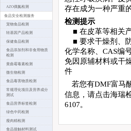
存在成为一种严重
AZO偶氮检测
食品安全检测服务
检测提示
宠物食品检测
■ 在皮革等相关
转基因产品检测
■ 要求干燥剂、
保健食品检测
化学名称、CAS编
食品添加剂和非食用物质
检测
免因原辅材料或干
黄曲霉毒素检测
件
微生物检测
食品毒害物质检测
若您有DMF富马
常规理化项目及营养成分
信息，请点击海瑞
测试
6107。
食品营养标签检测
绿色中药检测
瘦肉精检测
食品接触材料测试