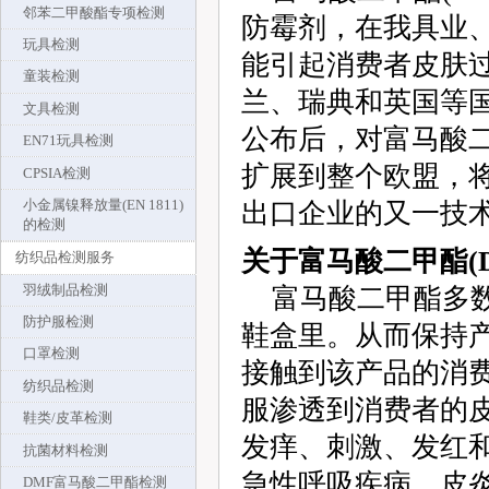
邻苯二甲酸酯专项检测
防霉剂，在我具业
玩具检测
能引起消费者皮肤
童装检测
兰、瑞典和英国等国相
文具检测
公布后，对富马酸
EN71玩具检测
扩展到整个欧盟，
CPSIA检测
小金属镍释放量(EN 1811)
出口企业的又一技
的检测
关于富马酸二甲酯(D
纺织品检测服务
羽绒制品检测
富马酸二甲酯多数
防护服检测
鞋盒里。从而保持
口罩检测
接触到该产品的消
纺织品检测
服渗透到消费者的
鞋类/皮革检测
发痒、刺激、发红
抗菌材料检测
急性呼吸疾病。皮
DMF富马酸二甲酯检测