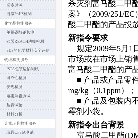
杀灭剂富马酸二甲
卤素测试
案》（2009/251
挪威PoHS检测
酸二甲酯的产品投
化学品检测服务
单氟磷酸钠检测
新指令要求
欧盟REACH法规检测
规定2009年5月
SDS的化学材料安全评估
市场或在市场上销
物理检测服务
富马酸二甲酯的产
ISTA包装运输测试
■ 产品或产品零件
可靠性检测
安规检测
mg/kg（0.1ppm）；
电磁兼容测试
■ 产品及包装内
盐雾试验
霉剂小袋。
材料分析
新指令出台背景
儿童玩具检测服务
玩具CPSIA测试
富马酸二甲酯(DM